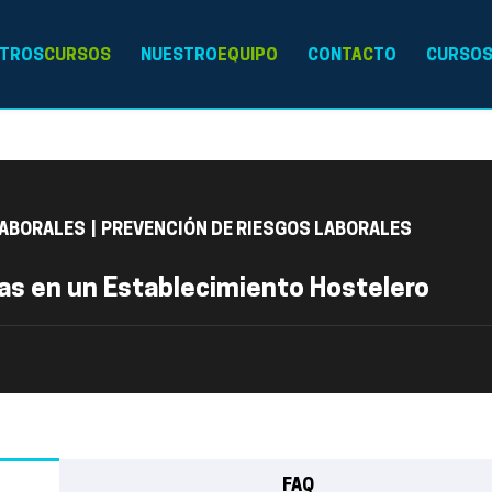
TROS
CURSOS
NUESTRO
EQUIPO
CON
TAC
TO
CURSO
LABORALES
|
PREVENCIÓN DE RIESGOS LABORALES
as en un Establecimiento Hostelero
FAQ