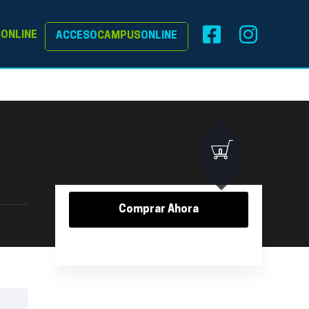
S
ONLINE
ACCESO
CAMPUS
ONLINE
0
Comprar Ahora