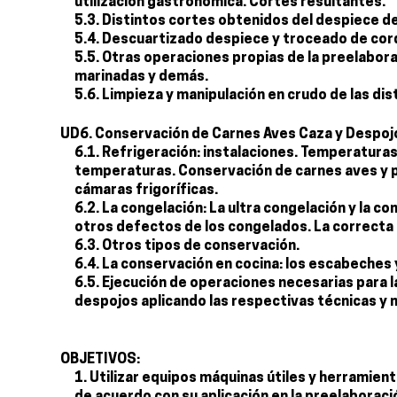
utilización gastronómica. Cortes resultantes.
5.3. Distintos cortes obtenidos del despiece de 
5.4. Descuartizado despiece y troceado de corde
5.5. Otras operaciones propias de la preelab
marinadas y demás.
5.6. Limpieza y manipulación en crudo de las dis
UD6. Conservación de Carnes Aves Caza y Despoj
6.1. Refrigeración: instalaciones. Temperatura
temperaturas. Conservación de carnes aves y p
cámaras frigoríficas.
6.2. La congelación: La ultra congelación y la c
otros defectos de los congelados. La correcta
6.3. Otros tipos de conservación.
6.4. La conservación en cocina: los escabeches
6.5. Ejecución de operaciones necesarias para 
despojos aplicando las respectivas técnicas 
OBJETIVOS:
Utilizar equipos máquinas útiles y herramie