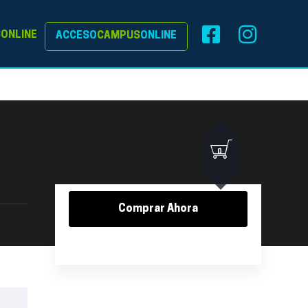
S
ONLINE
ACCESO
CAMPUS
ONLINE
0
Comprar Ahora