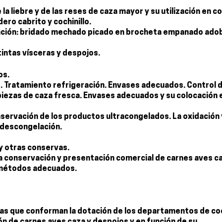
la liebre y de las reses de caza mayor y su utilización en co
ro cabrito y cochinillo.
oración: bridado mechado picado en brocheta empanado ado
tintas vísceras y despojos.
os.
s. Tratamiento refrigeración. Envases adecuados. Control 
iezas de caza fresca. Envases adecuados y su colocación e
onservación de los productos ultracongelados. La oxidación 
 descongelación.
 y otras conservas.
la conservación y presentación comercial de carnes aves c
y métodos adecuados.
ntas que conforman la dotación de los departamentos de co