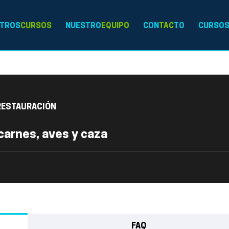
TROS
CURSOS
NUESTRO
EQUIPO
CON
TAC
TO
CURSO
RESTAURACIÓN
carnes, aves y caza
FAQ