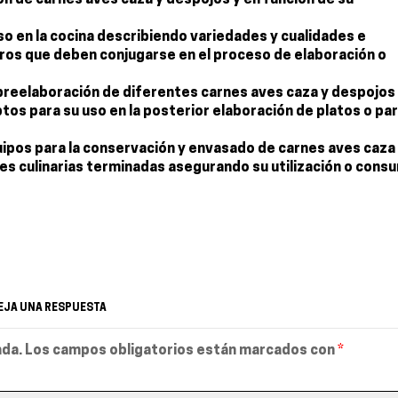
ón de carnes aves caza y despojos y en función de su
so en la cocina describiendo variedades y cualidades e
tros que deben conjugarse en el proceso de elaboración o
 preelaboración de diferentes carnes aves caza y despojos
tos para su uso en la posterior elaboración de platos o par
pos para la conservación y envasado de carnes aves caza
s culinarias terminadas asegurando su utilización o cons
EJA UNA RESPUESTA
ada.
Los campos obligatorios están marcados con
*