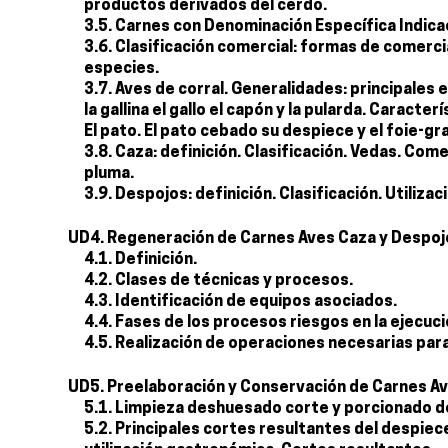
productos derivados del cerdo.
3.5. Carnes con Denominación Específica Indica
3.6. Clasificación comercial: formas de comerci
especies.
3.7. Aves de corral. Generalidades: principales 
la gallina el gallo el capón y la pularda. Caracte
El pato. El pato cebado su despiece y el foie-gras
3.8. Caza: definición. Clasificación. Vedas. Come
pluma.
3.9. Despojos: definición. Clasificación. Utilizac
UD4. Regeneración de Carnes Aves Caza y Despoj
4.1. Definición.
4.2. Clases de técnicas y procesos.
4.3. Identificación de equipos asociados.
4.4. Fases de los procesos riesgos en la ejecuci
4.5. Realización de operaciones necesarias para
UD5. Preelaboración y Conservación de Carnes Av
5.1. Limpieza deshuesado corte y porcionado de
5.2. Principales cortes resultantes del despiec