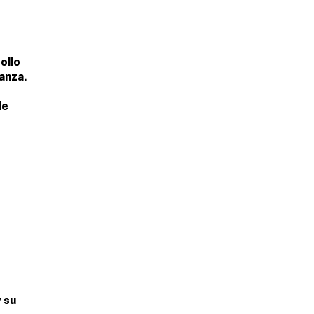
ollo
ianza.
de
y su