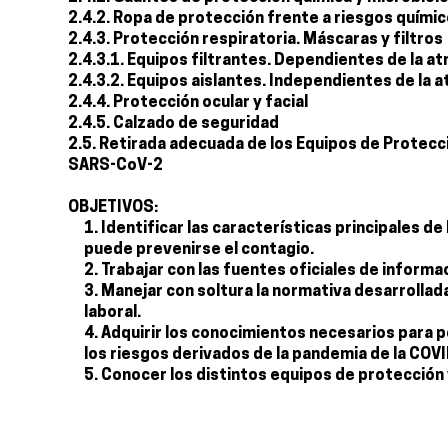
2.4.2. Ropa de protección frente a riesgos quími
2.4.3. Protección respiratoria. Máscaras y filtros
2.4.3.1. Equipos filtrantes. Dependientes de la 
2.4.3.2. Equipos aislantes. Independientes de la
2.4.4. Protección ocular y facial
2.4.5. Calzado de seguridad
2.5. Retirada adecuada de los Equipos de Protecci
SARS-CoV-2
OBJETIVOS:
Identificar las características principales d
puede prevenirse el contagio.
Trabajar con las fuentes oficiales de informa
Manejar con soltura la normativa desarrollad
laboral.
Adquirir los conocimientos necesarios para po
los riesgos derivados de la pandemia de la COV
Conocer los distintos equipos de protección 