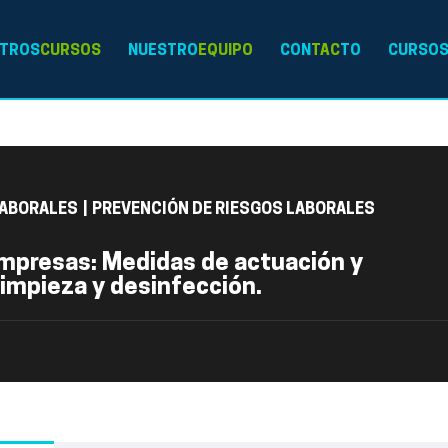
TROS
CURSOS
NUESTRO
EQUIPO
CON
TAC
TO
CURSO
LABORALES
|
PREVENCIÓN DE RIESGOS LABORALES
empresas: Medidas de actuación y
limpieza y desinfección.