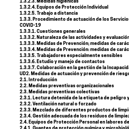
1.3.2.3. Medidas higiénicas
1.3.2.4. Equipos de Protección Individual
1.3.2.5. Trabajo a distancia
1.3.3. Procedimiento de actuación de los Servicio
COVID-19
1.3.3.1. Cuestiones generales
1.3.3.2. Naturaleza de las actividades y evaluació
1.3.3.3. Medidas de Prevención; medidas de carác
1.3.3.4. Medidas de Prevención: medidas de cará
1.3.3.5. Trabajadores especialmente sensibles
1.3.3.6. Estudio y manejo de contactos
1.3.3.7. Colaboración en la gestión de la Incapac
UD2. Medidas de actuación y prevención de riesgo
2.1. Introducción
2.2. Medidas preventivas organizacionales
2.3. Medidas preventivas colectivas
2.3.1. Lectura detenida de la etiqueta de peligro 
2.3.2. Ventilación natural o forzado
2.3.3. Mezclado de diferentes productos de limp
2.3.4. Gestión adecuada de los residuos de limpi
2.4. Equipos de Protección Personal en labores d
2.4.1. Guantes de protección química y microbiol