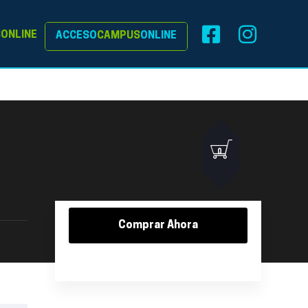
S
ONLINE
ACCESO
CAMPUS
ONLINE
0
Comprar Ahora