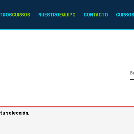
TROS
CURSOS
NUESTRO
EQUIPO
CON
TAC
TO
CURSO
tu selección.