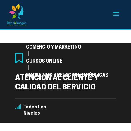
Categoría
COMERCIO Y MARKETING
|
CURSOS ONLINE
|
MARKETING Y RELACIONES PÚBLICAS
ATENCIÓN AL CLIENTE Y
CALIDAD DEL SERVICIO
Todos Los
Niveles