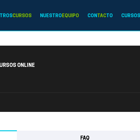
TROS
CURSOS
NUESTRO
EQUIPO
CON
TAC
TO
CURSO
URSOS ONLINE
FAQ