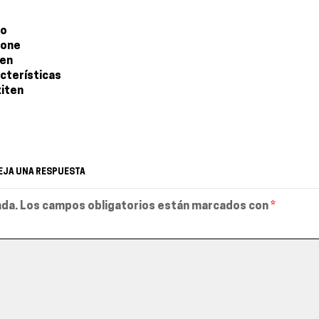
co
pone
ten
acterísticas
xiten
EJA UNA RESPUESTA
ada.
Los campos obligatorios están marcados con
*