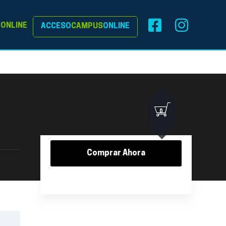
S
ONLINE
ACCESO
CAMPUS
ONLINE
0
Comprar Ahora