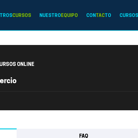
TROS
CURSOS
NUESTRO
EQUIPO
CON
TAC
TO
CURSO
URSOS ONLINE
ercio
FAQ