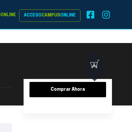
S
ONLINE
ACCESO
CAMPUS
ONLINE
0
Comprar Ahora