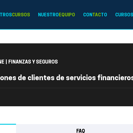
TROS
CURSOS
NUESTRO
EQUIPO
CON
TAC
TO
CURSO
NE
|
FINANZAS Y SEGUROS
ones de clientes de servicios financiero
FAQ