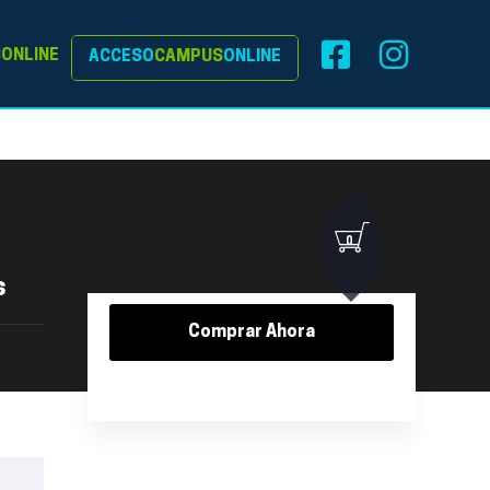
S
ONLINE
ACCESO
CAMPUS
ONLINE
0
s
Comprar Ahora