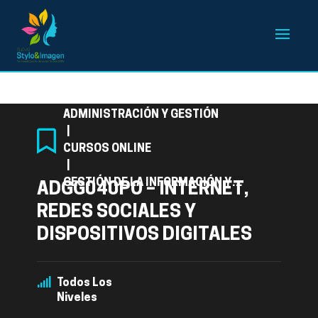
Categoría
ADMINISTRACIÓN Y GESTIÓN
|
CURSOS ONLINE
|
GESTIÓN DE LA INFORMACIÓN Y
ADGG040PO – INTERNET,
COMUNICACIÓN
REDES SOCIALES Y
DISPOSITIVOS DIGITALES
Todos Los
Niveles