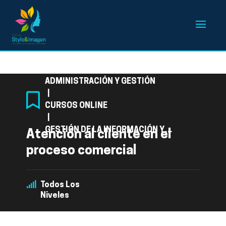
Categoría
ADMINISTRACIÓN Y GESTIÓN
|
CURSOS ONLINE
|
GESTIÓN DE LA INFORMACIÓN Y
Atención al cliente en el
COMUNICACIÓN
proceso comercial
Todos Los
Niveles