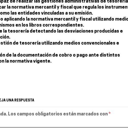
apaz de realizar las gestiones administrativas de tesorería
car la normativa mercantil y fiscal que regula los instrume
omo las entidades vinculadas a su emisión.
aplicando la normativa mercantil y fiscal utilizando medi
mismos en los libros correspondientes.
de la tesorería detectando las desviaciones producidas e
ción.
gestión de tesorería utilizando medios convencionales e
ión de la documentación de cobro o pago ante distintos
on la normativa vigente.
EJA UNA RESPUESTA
ada.
Los campos obligatorios están marcados con
*