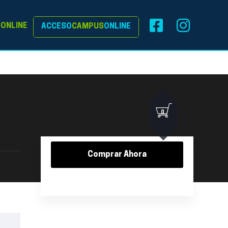
S
ONLINE
ACCESO
CAMPUS
ONLINE
0
Comprar Ahora