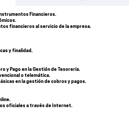
 Instrumentos Financieros.
nómicos.
ntos financieros al servicio de la empresa.
as y finalidad.
 y Pago en la Gestión de Tesorería.
encional o telemática.
básicas en la gestión de cobros y pagos.
line.
 oficiales a través de Internet.