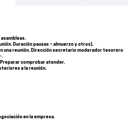
y asambleas.
reunión. Duración pausas – almuerzo y otros).
 en una reunión. Dirección secretario moderador tesorero
-.
ón. Preparar comprobar atender.
teriores a la reunión.
negociación en la empresa.