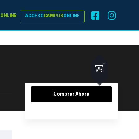
S
ONLINE
ACCESO
CAMPUS
ONLINE
0
Comprar Ahora