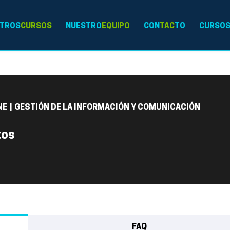
TROS
CURSOS
NUESTRO
EQUIPO
CON
TAC
TO
CURSO
NE
|
GESTIÓN DE LA INFORMACIÓN Y COMUNICACIÓN
tos
FAQ