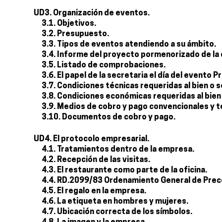
UD3. Organización de eventos.
3.1. Objetivos.
3.2. Presupuesto.
3.3. Tipos de eventos atendiendo a su ámbito.
3.4. Informe del proyecto pormenorizado de la 
3.5. Listado de comprobaciones.
3.6. El papel de la secretaria el día del evento
3.7. Condiciones técnicas requeridas al bien o 
3.8. Condiciones económicas requeridas al bien
3.9. Medios de cobro y pago convencionales y t
3.10. Documentos de cobro y pago.
UD4. El protocolo empresarial.
4.1. Tratamientos dentro de la empresa.
4.2. Recepción de las visitas.
4.3. El restaurante como parte de la oficina.
4.4. RD.2099/83 Ordenamiento General de Prece
4.5. El regalo en la empresa.
4.6. La etiqueta en hombres y mujeres.
4.7. Ubicación correcta de los símbolos.